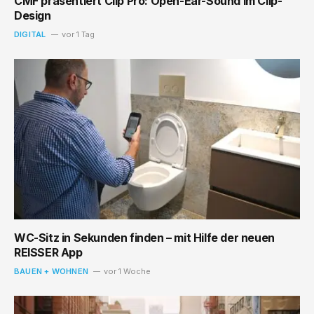
CMF präsentiert Clip Pro: Open-Ear-Sound im Clip-
Design
DIGITAL
vor 1 Tag
WC-Sitz in Sekunden finden – mit Hilfe der neuen
REISSER App
BAUEN + WOHNEN
vor 1 Woche