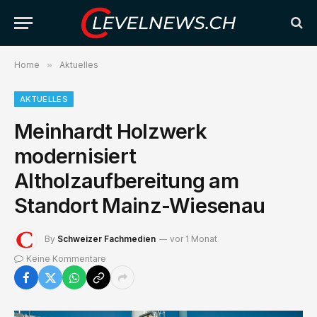
Home
»
Aktuelles
AKTUELLES
Meinhardt Holzwerk
modernisiert
Altholzaufbereitung am
Standort Mainz-Wiesenau
By
Schweizer Fachmedien
vor 1 Monat
Keine Kommentare