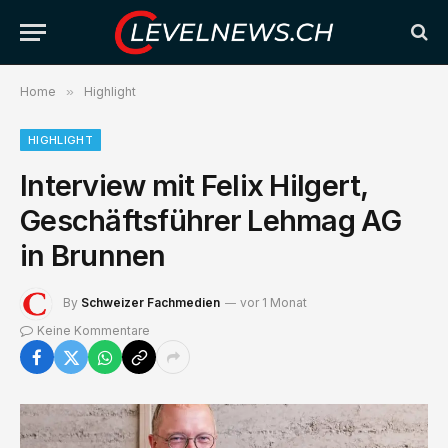
Home
»
Highlight
HIGHLIGHT
Interview mit Felix Hilgert,
Geschäftsführer Lehmag AG
in Brunnen
By
Schweizer Fachmedien
vor 1 Monat
Keine Kommentare