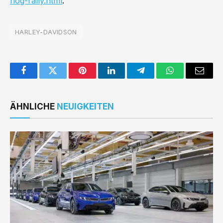
hog-rally.html
.
HARLEY-DAVIDSON
Facebook
Twitter
Pinterest
LinkedIn
Telegram
WhatsApp
Email
ÄHNLICHE
NEUIGKEITEN