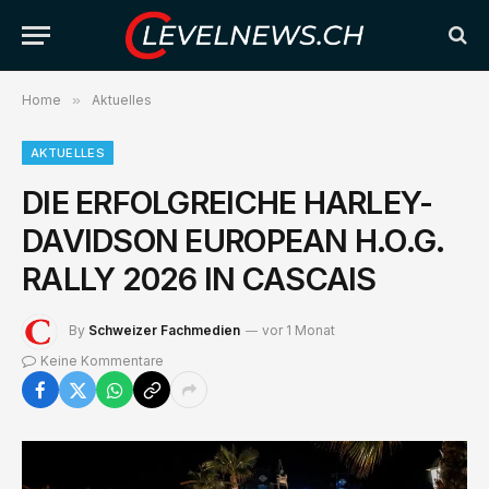
Home
»
Aktuelles
AKTUELLES
DIE ERFOLGREICHE HARLEY-
DAVIDSON EUROPEAN H.O.G.
RALLY 2026 IN CASCAIS
By
Schweizer Fachmedien
vor 1 Monat
Keine Kommentare