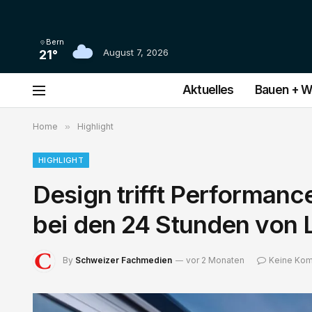
Bern
August 7, 2026
21°
Aktuelles
Bauen + 
Home
»
Highlight
HIGHLIGHT
Design trifft Performan
bei den 24 Stunden von 
By
Schweizer Fachmedien
vor 2 Monaten
Keine Ko