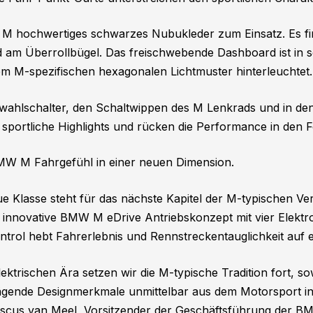
M hochwertiges schwarzes Nubukleder zum Einsatz. Es fin
 am Überrollbügel. Das freischwebende Dashboard ist in 
em M-spezifischen hexagonalen Lichtmuster hinterleuchtet.
hlschalter, den Schaltwippen des M Lenkrads und in den 
e sportliche Highlights und rücken die Performance in den 
W M Fahrgefühl in einer neuen Dimension.
Klasse steht für das nächste Kapitel der M-typischen Ve
Das innovative BMW M eDrive Antriebskonzept mit vier El
rol hebt Fahrerlebnis und Rennstreckentauglichkeit auf e
lektrischen Ära setzen wir die M-typische Tradition fort, s
ägende Designmerkmale unmittelbar aus dem Motorsport in 
nciscus van Meel, Vorsitzender der Geschäftsführung der