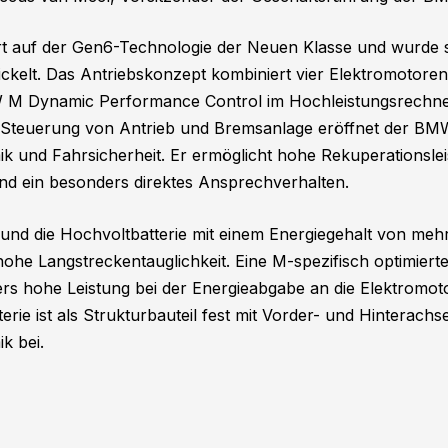
 auf der Gen6-Technologie der Neuen Klasse und wurde spe
elt. Das Antriebskonzept kombiniert vier Elektromotoren 
M Dynamic Performance Control im Hochleistungsrechner
elle Steuerung von Antrieb und Bremsanlage eröffnet der B
k und Fahrsicherheit. Er ermöglicht hohe Rekuperationslei
und ein besonders direktes Ansprechverhalten.
 und die Hochvoltbatterie mit einem Energiegehalt von meh
ohe Langstreckentauglichkeit. Eine M-spezifisch optimiert
ers hohe Leistung bei der Energieabgabe an die Elektromo
rie ist als Strukturbauteil fest mit Vorder- und Hinterach
k bei.