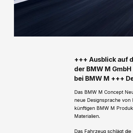
+++ Ausblick auf 
der BMW M GmbH ++
bei BMW M +++ De
Das BMW M Concept Neue K
neue Designsprache von B
künftigen BMW M Produktp
Materialien.
Das Fahrzeug schlägt die 