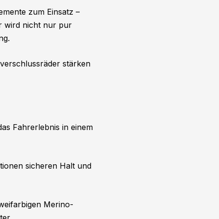
emente zum Einsatz –
r wird nicht nur pur
ng.
lverschlussräder stärken
as Fahrerlebnis in einem
tionen sicheren Halt und
weifarbigen Merino-
ter.