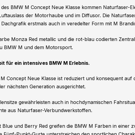
eur des BMW M Concept Neue Klasse kommen Naturfaser-El
 Luftauslass der Motorhaube und im Diffusor. Die Naturfase
r Dachgrafik erstmals auch in veredelter Form mit M Brandi
arbe Monza Red metallic und die rot-blau codierten Zentra
 zu BMW M und dem Motorsport.
it für ein intensives BMW M Erlebnis.
Concept Neue Klasse ist reduziert und konsequent auf d
er nächsten Generation ausgerichtet.
alensitze gewährleisten auch in hochdynamischen Fahrsitua
ente aus Naturfaser-Verbundwerkstoffen.
st Blue und Berry Red greifen die BMW M Farben in einer z
e Fünf-Punkt-Gurte unterstreichen den sportlichen Charak