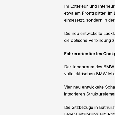
Im Exterieur und Interi
etwa am Frontsplitter, im
eingesetzt, sondern in de
Die neu entwickelte Lackf
die optische Verbindung
Fahrerorientiertes Cockp
Der Innenraum des BMW M 
vollelektrischen BMW M d
Vier neu entwickelte Sch
integrieren Strukturelem
Die Sitzbezüge in Bathur
Lederausführung auf. Rot