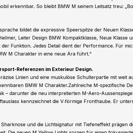
il erkennbar. So bleibt BMW M seinem Leitsatz treu: „Bo
rache bildet die expressive Speerspitze der Neuen Klass
ver Heilmer, Leiter Design BMW Kompaktklasse, Neue Klas
 der Funktion. Jedes Detail dient der Performance. Für mich
MW M Charakter in eine neue Ära führt.“
rsport-Referenzen im Exterieur Design.
präzise Linien und eine muskulöse Schulterpartie mit weit 
rkennbaren BMW M Charakter.Zahlreiche M-spezifische 
ik – darunter die neu interpretierten M-Aero-Aussenspiege
auslass kennzeichnet die V‑förmige Fronthaube. Er unters
 Sharknose und die Lichtsignatur mit Tiefeneffekt prägen d
eit. Die neuen M Yellow Lights sorgen für einen fokussierte