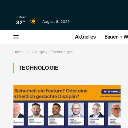
Bern
August 8, 2026
32°
Aktuelles
Bauen + 
Home
»
Category: "Technologie"
TECHNOLOGIE