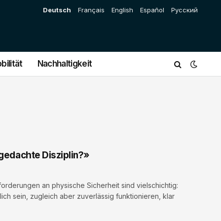
Deutsch
Français
English
Español
Русский
bilität
Nachhaltigkeit
 gedachte Disziplin?»
rderungen an physische Sicherheit sind vielschichtig:
h sein, zugleich aber zuverlässig funktionieren, klar