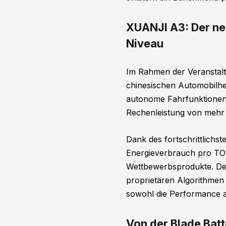
XUANJI A3: Der ne
Niveau
Im Rahmen der Veranstal
chinesischen Automobilher
autonome Fahrfunktionen d
Rechenleistung von mehr
Dank des fortschrittlich
Energieverbrauch pro TOP
Wettbewerbsprodukte. Der 
proprietären Algorithmen 
sowohl die Performance al
Von der Blade Batt