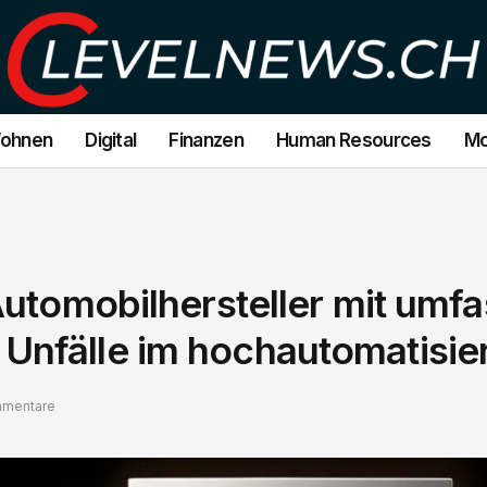
Wohnen
Digital
Finanzen
Human Resources
Mo
Automobilhersteller mit umf
nfälle im hochautomatisier
mmentare