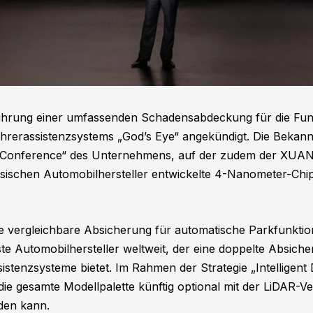
führung einer umfassenden Schadensabdeckung für die Fu
ahrerassistenzsystems „God’s Eye“ angekündigt. Die Bekan
gy Conference“ des Unternehmens, auf der zudem der XUANJ
esischen Automobilhersteller entwickelte 4-Nanometer-Chip
 vergleichbare Absicherung für automatische Parkfunktione
 Automobilhersteller weltweit, der eine doppelte Absiche
sistenzsysteme bietet. Im Rahmen der Strategie „Intelligent D
e gesamte Modellpalette künftig optional mit der LiDAR-V
den kann.