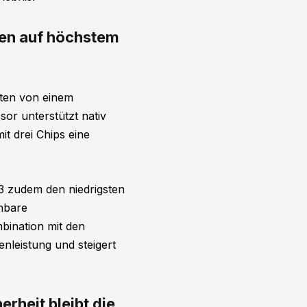
ren auf höchstem
ten von einem
or unterstützt nativ
t drei Chips eine
3 zudem den niedrigsten
chbare
bination mit den
nleistung und steigert
rheit bleibt die