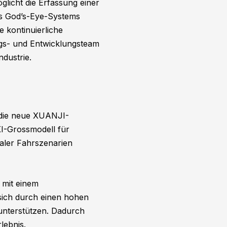
glicht die Erfassung einer
es God’s-Eye-Systems
e kontinuierliche
ungs- und Entwicklungsteam
dustrie.
 die neue XUANJI-
 KI-Grossmodell für
aler Fahrszenarien
 mit einem
t sich durch einen hohen
unterstützen. Dadurch
lebnis.