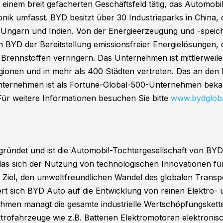
n einem breit gefächerten Geschäftsfeld tätig, das Automob
nik umfasst. BYD besitzt über 30 Industrieparks in China, 
, Ungarn und Indien. Von der Energieerzeugung und -speic
YD der Bereitstellung emissionsfreier Energielösungen, di
 Brennstoffen verringern. Das Unternehmen ist mittlerweile
gionen und in mehr als 400 Städten vertreten. Das an de
ternehmen ist als Fortune-Global-500-Unternehmen bekan
. Für weitere Informationen besuchen Sie bitte
www.bydglob
ündet und ist die Automobil-Tochtergesellschaft von BYD,
s sich der Nutzung von technologischen Innovationen fü
m Ziel, den umweltfreundlichen Wandel des globalen Transp
rt sich BYD Auto auf die Entwicklung von reinen Elektro- 
men managt die gesamte industrielle Wertschöpfungskette
ktrofahrzeuge wie z.B. Batterien Elektromotoren elektroni