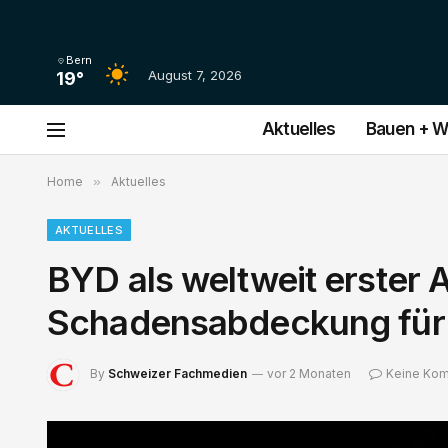
Bern
August 7, 2026
19°
Aktuelles
Bauen + 
Home
»
Aktuelles
AKTUELLES
BYD als weltweit erster 
Schadensabdeckung für U
By
Schweizer Fachmedien
vor 2 Monaten
Keine Ko