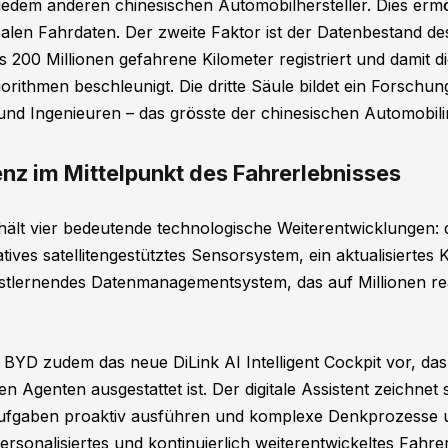
jedem anderen chinesischen Automobilhersteller. Dies ermö
ealen Fahrdaten. Der zweite Faktor ist der Datenbestand d
ls 200 Millionen gefahrene Kilometer registriert und damit di
orithmen beschleunigt. Die dritte Säule bildet ein Forsch
und Ingenieuren – das grösste der chinesischen Automobilin
genz im Mittelpunkt des Fahrerlebnisses
ält vier bedeutende technologische Weiterentwicklungen:
atives satellitengestütztes Sensorsystem, ein aktualisiertes
lbstlernendes Datenmanagementsystem, das auf Millionen re
 BYD zudem das neue DiLink AI Intelligent Cockpit vor, das
enten Agenten ausgestattet ist. Der digitale Assistent zeichne
Aufgaben proaktiv ausführen und komplexe Denkprozesse 
rsonalisiertes und kontinuierlich weiterentwickeltes Fahrer