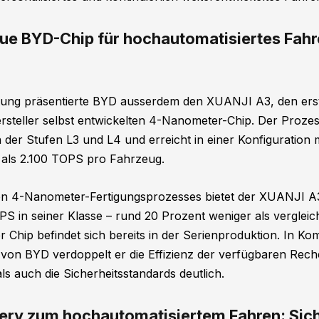
ue BYD-Chip für hochautomatisiertes Fah
tung präsentierte BYD ausserdem den XUANJI A3, den ers
steller selbst entwickelten 4-Nanometer-Chip. Der Prozess
er Stufen L3 und L4 und erreicht in einer Konfiguration mi
 als 2.100 TOPS pro Fahrzeug.
sten 4-Nanometer-Fertigungsprozesses bietet der XUANJI A
S in seiner Klasse – rund 20 Prozent weniger als verglei
Chip befindet sich bereits in der Serienproduktion. In Kom
von BYD verdoppelt er die Effizienz der verfügbaren Reche
s auch die Sicherheitsstandards deutlich.
ery zum hochautomatisiertem Fahren: Siche