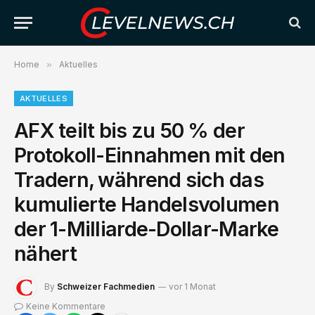
Home
»
Aktuelles
AKTUELLES
AFX teilt bis zu 50 % der
Protokoll-Einnahmen mit den
Tradern, während sich das
kumulierte Handelsvolumen
der 1-Milliarde-Dollar-Marke
nähert
By
Schweizer Fachmedien
vor 1 Monat
Keine Kommentare