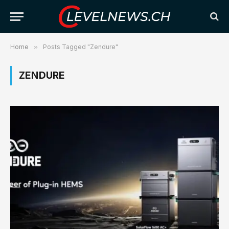
Home
»
Posts Tagged "Zendure"
ZENDURE